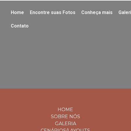
Home
Encontre suas Fotos
Conheça mais
Galer
Contato
HOME
SOBRE NÓS
GALERIA
CENÁRIOS/LAYOUTS