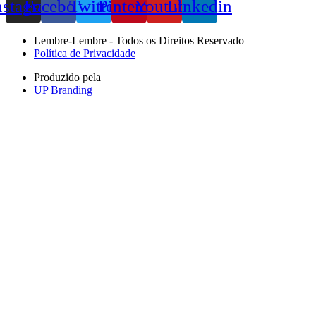
nstagram
Facebook
Twitter
Pinterest
Youtube
Linkedin
Lembre-Lembre - Todos os Direitos Reservado
Política de Privacidade
Produzido pela
UP Branding