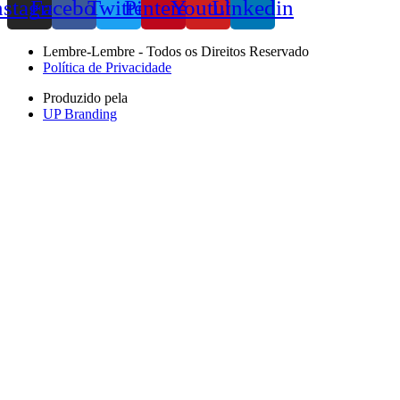
nstagram
Facebook
Twitter
Pinterest
Youtube
Linkedin
Lembre-Lembre - Todos os Direitos Reservado
Política de Privacidade
Produzido pela
UP Branding