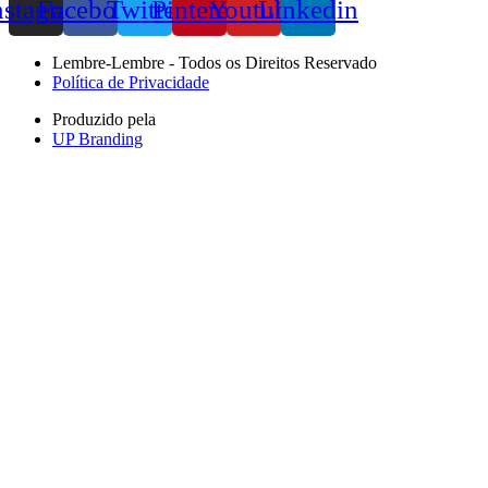
nstagram
Facebook
Twitter
Pinterest
Youtube
Linkedin
Lembre-Lembre - Todos os Direitos Reservado
Política de Privacidade
Produzido pela
UP Branding