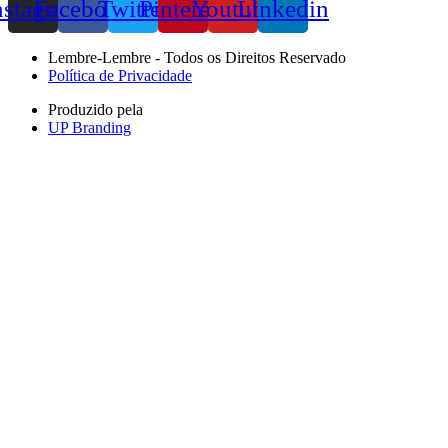
nstagram
Facebook
Twitter
Pinterest
Youtube
Linkedin
Lembre-Lembre - Todos os Direitos Reservado
Política de Privacidade
Produzido pela
UP Branding