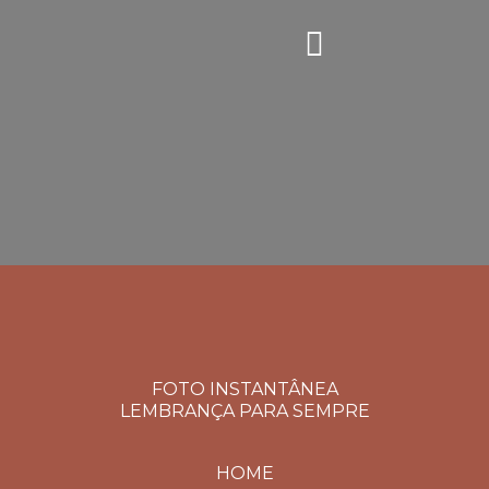
FOTO INSTANTÂNEA
LEMBRANÇA PARA SEMPRE
HOME