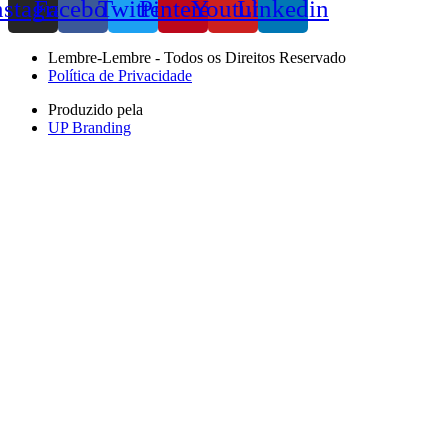
nstagram
Facebook
Twitter
Pinterest
Youtube
Linkedin
Lembre-Lembre - Todos os Direitos Reservado
Política de Privacidade
Produzido pela
UP Branding