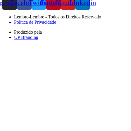
nstagram
Facebook
Twitter
Pinterest
Youtube
Linkedin
Lembre-Lembre - Todos os Direitos Reservado
Política de Privacidade
Produzido pela
UP Branding