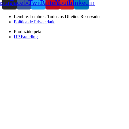
nstagram
Facebook
Twitter
Pinterest
Youtube
Linkedin
Lembre-Lembre - Todos os Direitos Reservado
Política de Privacidade
Produzido pela
UP Branding