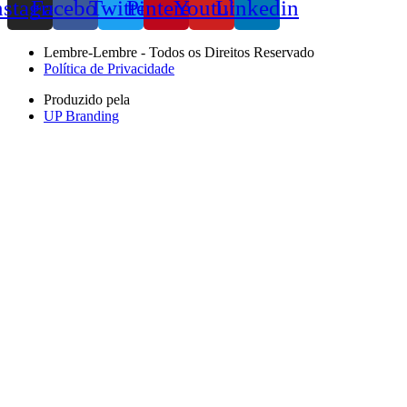
nstagram
Facebook
Twitter
Pinterest
Youtube
Linkedin
Lembre-Lembre - Todos os Direitos Reservado
Política de Privacidade
Produzido pela
UP Branding