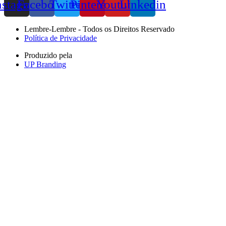
nstagram
Facebook
Twitter
Pinterest
Youtube
Linkedin
Lembre-Lembre - Todos os Direitos Reservado
Política de Privacidade
Produzido pela
UP Branding