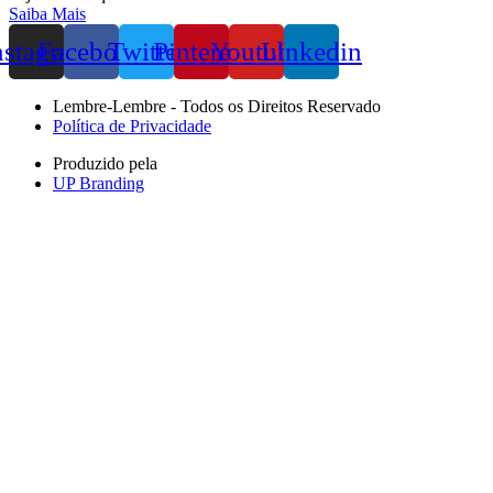
Saiba Mais
nstagram
Facebook
Twitter
Pinterest
Youtube
Linkedin
Lembre-Lembre - Todos os Direitos Reservado
Política de Privacidade
Produzido pela
UP Branding