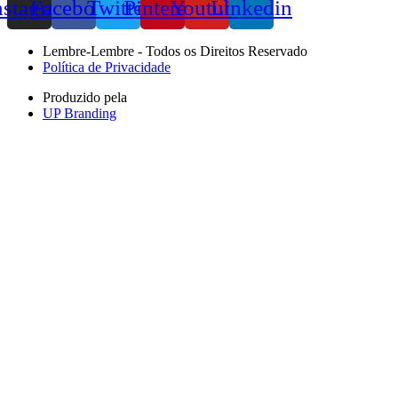
nstagram
Facebook
Twitter
Pinterest
Youtube
Linkedin
Lembre-Lembre - Todos os Direitos Reservado
Política de Privacidade
Produzido pela
UP Branding