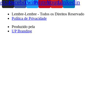
nstagram
Facebook
Twitter
Pinterest
Youtube
Linkedin
Lembre-Lembre - Todos os Direitos Reservado
Política de Privacidade
Produzido pela
UP Branding