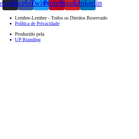
nstagram
Facebook
Twitter
Pinterest
Youtube
Linkedin
Lembre-Lembre - Todos os Direitos Reservado
Política de Privacidade
Produzido pela
UP Branding