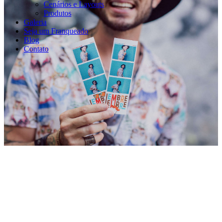
Cenários e Layouts
Produtos
Galeria
Seja um Franqueado
Blog
Contato