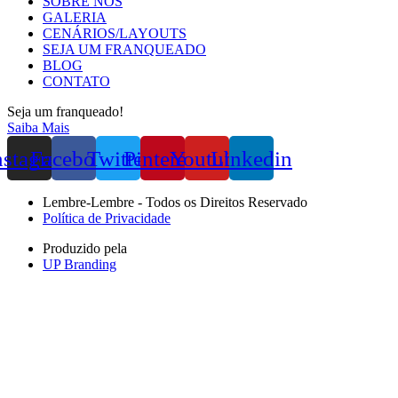
SOBRE NÓS
GALERIA
CENÁRIOS/LAYOUTS
SEJA UM FRANQUEADO
BLOG
CONTATO
Seja um franqueado!
Saiba Mais
nstagram
Facebook
Twitter
Pinterest
Youtube
Linkedin
Lembre-Lembre - Todos os Direitos Reservado
Política de Privacidade
Produzido pela
UP Branding