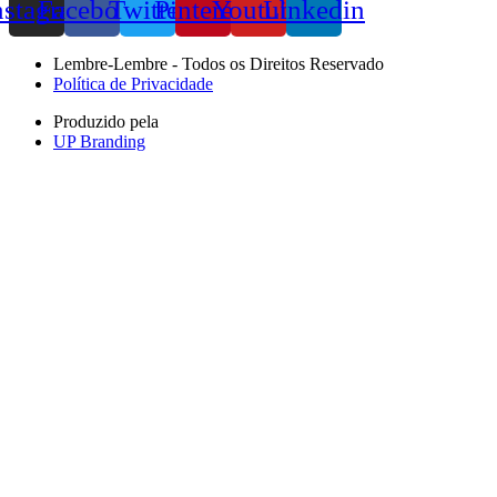
nstagram
Facebook
Twitter
Pinterest
Youtube
Linkedin
Lembre-Lembre - Todos os Direitos Reservado
Política de Privacidade
Produzido pela
UP Branding