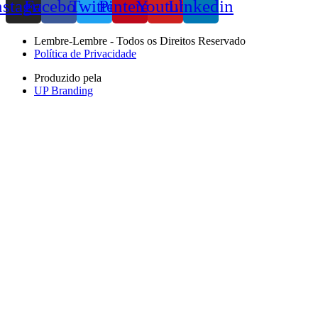
nstagram
Facebook
Twitter
Pinterest
Youtube
Linkedin
Lembre-Lembre - Todos os Direitos Reservado
Política de Privacidade
Produzido pela
UP Branding