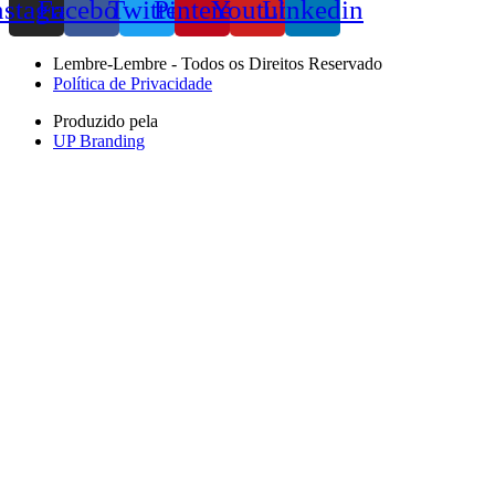
nstagram
Facebook
Twitter
Pinterest
Youtube
Linkedin
Lembre-Lembre - Todos os Direitos Reservado
Política de Privacidade
Produzido pela
UP Branding