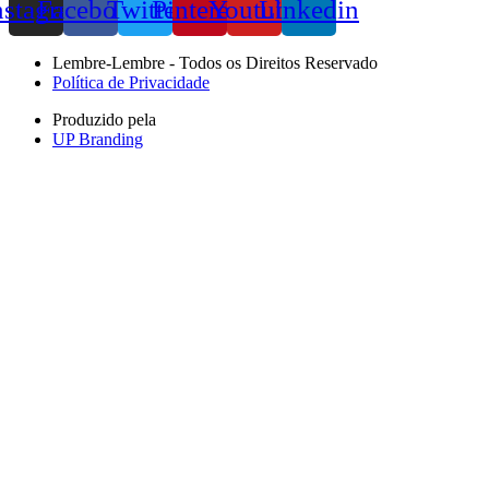
nstagram
Facebook
Twitter
Pinterest
Youtube
Linkedin
Lembre-Lembre - Todos os Direitos Reservado
Política de Privacidade
Produzido pela
UP Branding