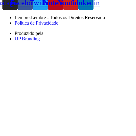
nstagram
Facebook
Twitter
Pinterest
Youtube
Linkedin
Lembre-Lembre - Todos os Direitos Reservado
Política de Privacidade
Produzido pela
UP Branding