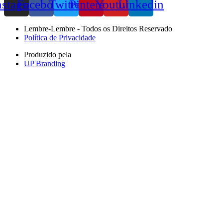
nstagram
Facebook
Twitter
Pinterest
Youtube
Linkedin
Lembre-Lembre - Todos os Direitos Reservado
Política de Privacidade
Produzido pela
UP Branding