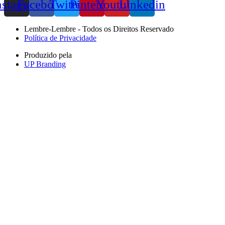
nstagram
Facebook
Twitter
Pinterest
Youtube
Linkedin
Lembre-Lembre - Todos os Direitos Reservado
Política de Privacidade
Produzido pela
UP Branding