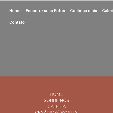
Home
Encontre suas Fotos
Conheça mais
Galer
Contato
HOME
SOBRE NÓS
GALERIA
CENÁRIOS/LAYOUTS