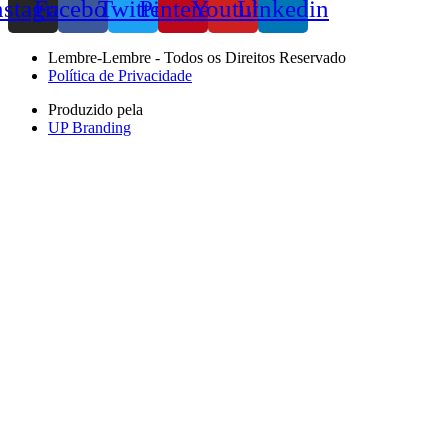
nstagram
Facebook
Twitter
Pinterest
Youtube
Linkedin
Lembre-Lembre - Todos os Direitos Reservado
Política de Privacidade
Produzido pela
UP Branding