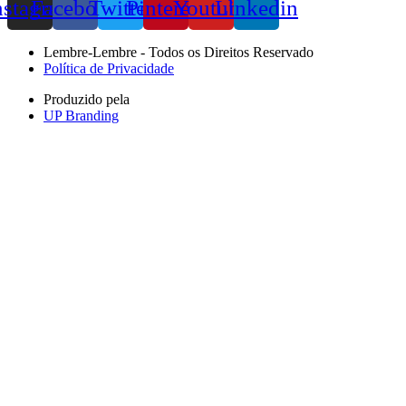
nstagram
Facebook
Twitter
Pinterest
Youtube
Linkedin
Lembre-Lembre - Todos os Direitos Reservado
Política de Privacidade
Produzido pela
UP Branding