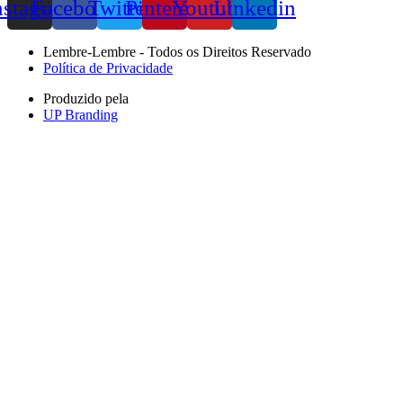
nstagram
Facebook
Twitter
Pinterest
Youtube
Linkedin
Lembre-Lembre - Todos os Direitos Reservado
Política de Privacidade
Produzido pela
UP Branding