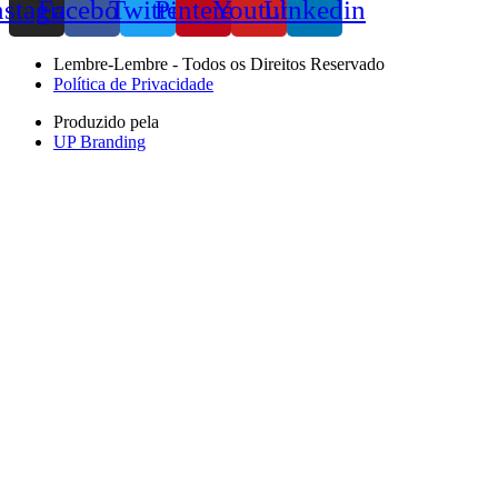
nstagram
Facebook
Twitter
Pinterest
Youtube
Linkedin
Lembre-Lembre - Todos os Direitos Reservado
Política de Privacidade
Produzido pela
UP Branding