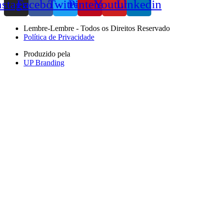
nstagram
Facebook
Twitter
Pinterest
Youtube
Linkedin
Lembre-Lembre - Todos os Direitos Reservado
Política de Privacidade
Produzido pela
UP Branding