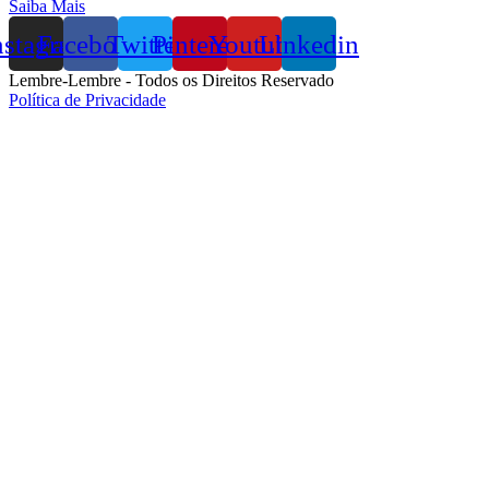
Saiba Mais
nstagram
Facebook
Twitter
Pinterest
Youtube
Linkedin
Lembre-Lembre - Todos os Direitos Reservado
Política de Privacidade