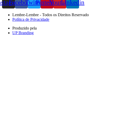
nstagram
Facebook
Twitter
Pinterest
Youtube
Linkedin
Lembre-Lembre - Todos os Direitos Reservado
Política de Privacidade
Produzido pela
UP Branding