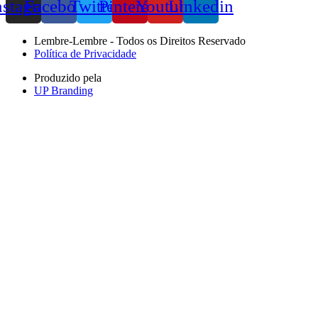
nstagram
Facebook
Twitter
Pinterest
Youtube
Linkedin
Lembre-Lembre - Todos os Direitos Reservado
Política de Privacidade
Produzido pela
UP Branding