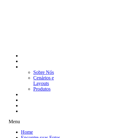
Home
Encontre suas Fotos
Conheça mais
Sobre Nós
Cenários e
Layouts
Produtos
Galeria
Seja um Franqueado
Blog
Contato
Menu
Home
Encontre suas Fotos