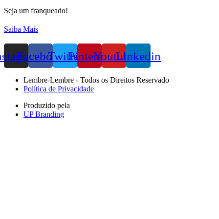
Seja um franqueado!
Saiba Mais
nstagram
Facebook
Twitter
Pinterest
Youtube
Linkedin
Lembre-Lembre - Todos os Direitos Reservado
Política de Privacidade
Produzido pela
UP Branding