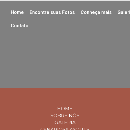
Home
Encontre suas Fotos
Conheça mais
Galer
Contato
HOME
SOBRE NÓS
GALERIA
CENÁRIOS/LAYOUTS