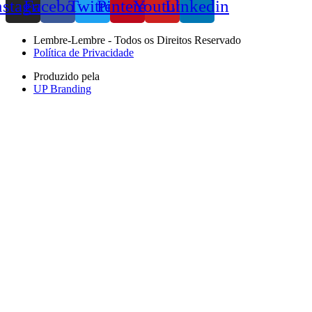
nstagram
Facebook
Twitter
Pinterest
Youtube
Linkedin
Lembre-Lembre - Todos os Direitos Reservado
Política de Privacidade
Produzido pela
UP Branding