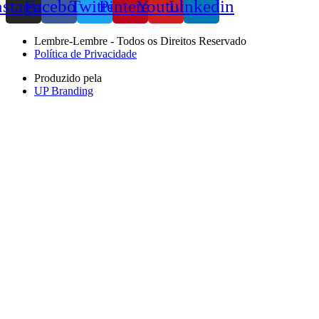
nstagram
Facebook
Twitter
Pinterest
Youtube
Linkedin
Lembre-Lembre - Todos os Direitos Reservado
Política de Privacidade
Produzido pela
UP Branding