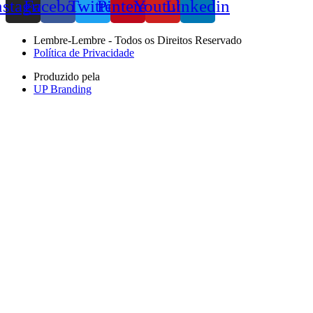
nstagram
Facebook
Twitter
Pinterest
Youtube
Linkedin
Lembre-Lembre - Todos os Direitos Reservado
Política de Privacidade
Produzido pela
UP Branding