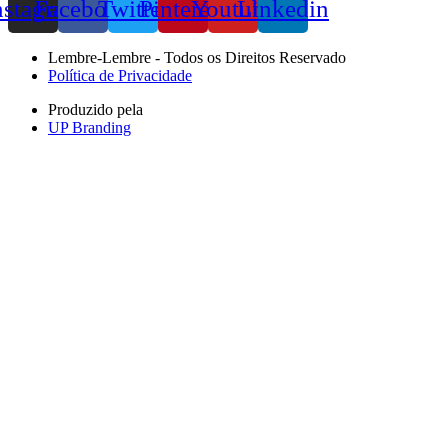
nstagram
Facebook
Twitter
Pinterest
Youtube
Linkedin
Lembre-Lembre - Todos os Direitos Reservado
Política de Privacidade
Produzido pela
UP Branding