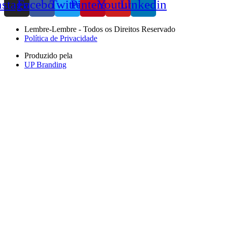
nstagram
Facebook
Twitter
Pinterest
Youtube
Linkedin
Lembre-Lembre - Todos os Direitos Reservado
Política de Privacidade
Produzido pela
UP Branding