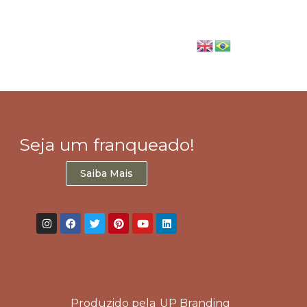
eria
Seja um Franqueado
Blog
Seja um franqueado!
Saiba Mais
Produzido pela
UP Branding