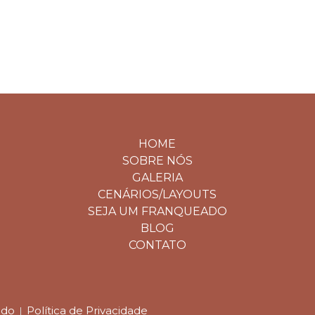
Home
Encontre suas Fotos
Conheça mais
Gal
Contato
HOME
SOBRE NÓS
GALERIA
CENÁRIOS/LAYOUTS
SEJA UM FRANQUEADO
BLOG
CONTATO
ado
Política de Privacidade