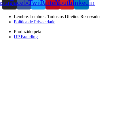
nstagram
Facebook
Twitter
Pinterest
Youtube
Linkedin
Lembre-Lembre - Todos os Direitos Reservado
Política de Privacidade
Produzido pela
UP Branding