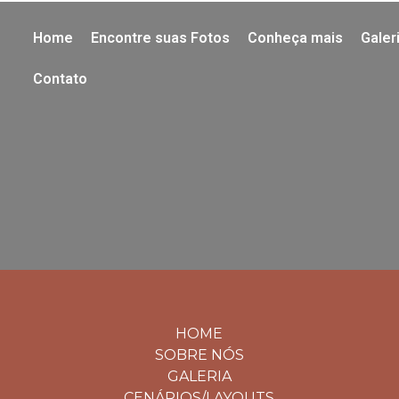
Home
Encontre suas Fotos
Conheça mais
Galer
Contato
HOME
SOBRE NÓS
GALERIA
CENÁRIOS/LAYOUTS