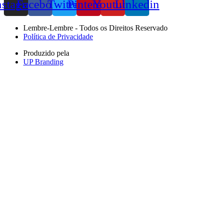
nstagram
Facebook
Twitter
Pinterest
Youtube
Linkedin
Lembre-Lembre - Todos os Direitos Reservado
Política de Privacidade
Produzido pela
UP Branding