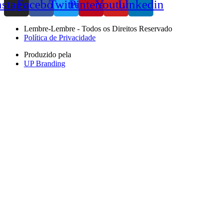
nstagram
Facebook
Twitter
Pinterest
Youtube
Linkedin
Lembre-Lembre - Todos os Direitos Reservado
Política de Privacidade
Produzido pela
UP Branding