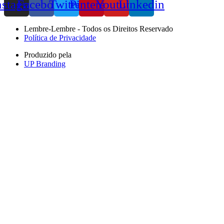
nstagram
Facebook
Twitter
Pinterest
Youtube
Linkedin
Lembre-Lembre - Todos os Direitos Reservado
Política de Privacidade
Produzido pela
UP Branding