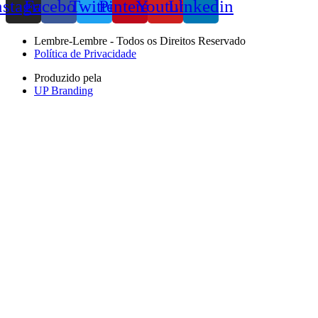
nstagram
Facebook
Twitter
Pinterest
Youtube
Linkedin
Lembre-Lembre - Todos os Direitos Reservado
Política de Privacidade
Produzido pela
UP Branding