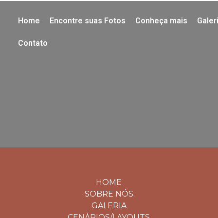
Home
Encontre suas Fotos
Conheça mais
Galer
Contato
HOME
SOBRE NÓS
GALERIA
CENÁRIOS/LAYOUTS