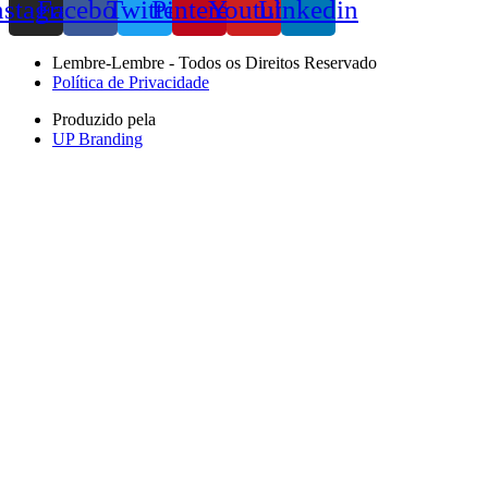
nstagram
Facebook
Twitter
Pinterest
Youtube
Linkedin
Lembre-Lembre - Todos os Direitos Reservado
Política de Privacidade
Produzido pela
UP Branding