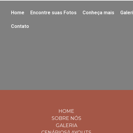
Home
Encontre suas Fotos
Conheça mais
Galer
Contato
HOME
SOBRE NÓS
GALERIA
CENÁRIOS/LAYOUTS